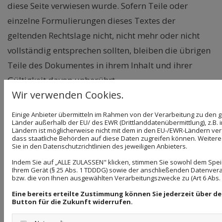
diese Seite verwiesen wurde. Sofern Teile oder
einzelne Formulierungen dieses Textes der
geltenden Rechtslage nicht, nicht mehr oder nicht
vollständig entsprechen sollten, bleiben die übrigen
Teile des Dokumentes in ihrem Inhalt und ihrer
Gültigkeit davon unberührt.
Wir verwenden Cookies.
Hinweis zur Barrierefreiheit
Einige Anbieter übermitteln im Rahmen von der Verarbeitung zu de
Länder außerhalb der EU/ des EWR (Drittlanddatenübermittlung), z.B. 
Wir bemühen uns, unsere digitalen Inhalte
Ländern ist möglicherweise nicht mit dem in den EU-/EWR-Ländern verg
dass staatliche Behörden auf diese Daten zugreifen können. Weitere
barrierefrei im Sinne des BFSG sowie der
Sie in den Datenschutzrichtlinien des jeweiligen Anbieters.
Barrierefreie-Informationstechnik-Verordnung
Indem Sie auf „ALLE ZULASSEN" klicken, stimmen Sie sowohl dem Spe
(BITV) anzubieten. Sollten Sie dennoch auf Barrieren
Ihrem Gerät (§ 25 Abs. 1 TDDDG) sowie der anschließenden Datenvera
bzw. die von Ihnen ausgewählten Verarbeitungszwecke zu (Art 6 Abs. 1 
stoßen, wenden Sie sich bitte an info@bmv-
Eine bereits erteilte Zustimmung können Sie jederzeit über d
pruessmeier.de.
Button für die Zukunft widerrufen.